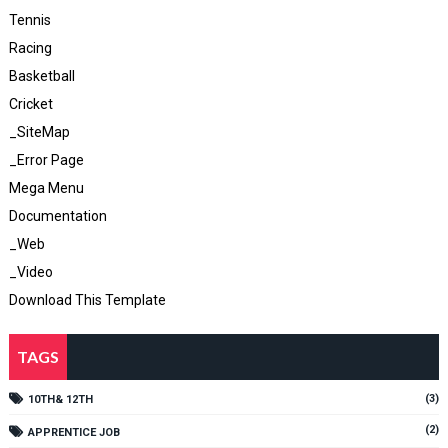
Tennis
Racing
Basketball
Cricket
_SiteMap
_Error Page
Mega Menu
Documentation
_Web
_Video
Download This Template
TAGS
(3)
10TH& 12TH
(2)
APPRENTICE JOB