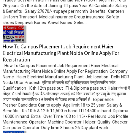
Trades Govt & Private ITI Pass Candid NCVT/SCVT Age limit 18 to
26 years On the date of Joining ITI pass Year All Candidate Salary
& Benefits Salary 27870/- ₹ rupaye per month Benefits Canteen
Uniform Transport Medical insurance Group insurance Safety
shoes Deepavali Bones Anival Bones Selec...
How To Campus Placement Job Requirement Haier
Electrical Manufacturing Plant Noida Online Apply For
Registration
How To Campus Placement Job Requirement Haier Electrical
Manufacturing Plant Noida Online Apply For Registration Company
Name Haier Electrical Manufacturing Plant Job location Delhi NCR
Noida Uttar Pradesh एशिया की सबसे बड़ी इलेक्ट्रिकल मैन्युफैक्चरिंग प्लांट
Qualification 10th 12th pass out ITI & Diploma pass out Haier कंपनी में
नोएडा में भर्ती निकली है घर बैठे ऑनलाइन अप्लाई करें जिन बच्चों को इंटरव्यू के लिए बुलाया
जाएगा उनके पास कोविड-19 वैक्सीन से टिकट लाना अनिवार्य है Experience
Fresher Candidate Can to apply Age limit 18 to 25 year Salary &
Benefits Rs 10th & 12th 11,500 in hand ITI 14500 in hand Diploma
16000 in hand Extra Over Time 103 to 115/- Per Hours Job Profile
Maintenance Operator Machine Operator Helper Quality Checker
Computer Operator Duty time 8 hours 26 Day plant work ...