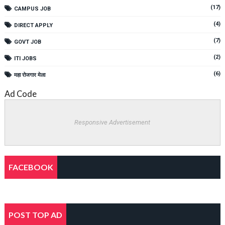
(17)
CAMPUS JOB
(4)
DIRECT APPLY
(7)
GOVT JOB
(2)
ITI JOBS
(6)
महा रोजगार मेला
Ad Code
Responsive Advertisement
FACEBOOK
POST TOP AD