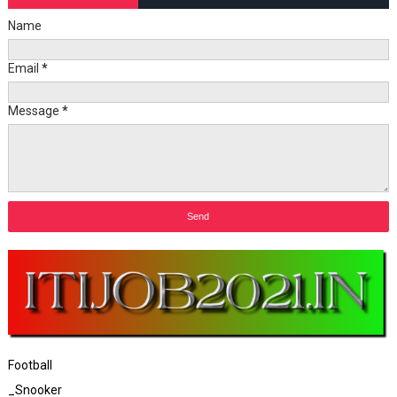
Name
Email
*
Message
*
Football
_Snooker