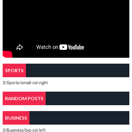
SPORTS
3/Sports/small-col-right
RANDOM POSTS
BUSINESS
3/Business/big-col-left